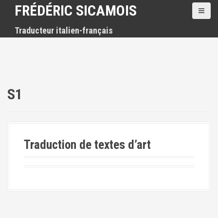
A
FRÉDÉRIC SICAMOIS
l
l
Traducteur italien-français
e
r
a
u
c
o
S1
n
t
e
n
u
Traduction de textes d’art
p
r
i
n
c
i
p