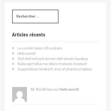
a
l
R
e
c
h
e
Articles récents
r
c
Le comité italien d’Eurodram
h
Hello world!
e
Sed eleifend sed dui nec nibh iaculis faucibus
p
Nulla eget tellus nec libero molestie tincidunt
o
Suspendisse hendrerit, eros at pharetra malesu
u
r
:
Mr WordPress
sur
Hello world!