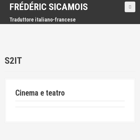
S
FRÉDÉRIC SICAMOIS
k
i
Traduttore italiano-francese
p
t
o
c
o
n
S2IT
t
e
n
t
Cinema e teatro