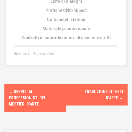
Liste di dialoghi
Pratiche CNC/Mibact
Comunicati stampa
Materiale promozionale
Contratti di coproduzione e di cessione diritti
front it
permalink
←
SERVIZI AI
TRADUZIONE DI TESTI
P
PROFESSIONISTI DEI
D’ARTE
→
o
MESTIERI D’ARTE
s
t