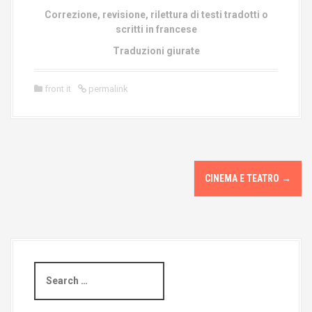
Correzione, revisione, rilettura di testi tradotti o
scritti in francese
Traduzioni giurate
front it
permalink
CINEMA E TEATRO
→
P
o
s
t
S
n
e
a
a